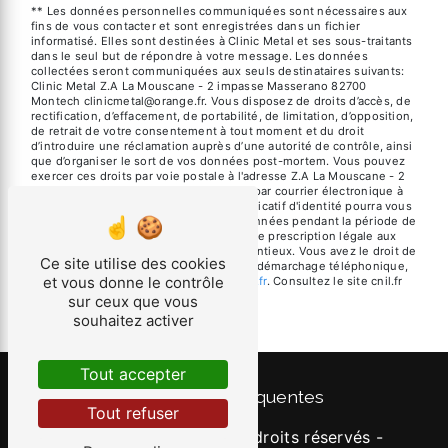
** Les données personnelles communiquées sont nécessaires aux
fins de vous contacter et sont enregistrées dans un fichier
informatisé. Elles sont destinées à Clinic Metal et ses sous-traitants
dans le seul but de répondre à votre message. Les données
collectées seront communiquées aux seuls destinataires suivants:
Clinic Metal Z.A La Mouscane - 2 impasse Masserano 82700
Montech clinicmetal@orange.fr. Vous disposez de droits d’accès, de
rectification, d’effacement, de portabilité, de limitation, d’opposition,
de retrait de votre consentement à tout moment et du droit
d’introduire une réclamation auprès d’une autorité de contrôle, ainsi
que d’organiser le sort de vos données post-mortem. Vous pouvez
exercer ces droits par voie postale à l'adresse Z.A La Mouscane - 2
impasse Masserano 82700 Montech ou par courrier électronique à
l'adresse clinicmetal@orange.fr. Un justificatif d'identité pourra vous
être demandé. Nous conservons vos données pendant la période de
prise de contact puis pendant la durée de prescription légale aux
fins probatoires et de gestion des contentieux. Vous avez le droit de
Ce site utilise des cookies
vous inscrire sur la liste d'opposition au démarchage téléphonique,
et vous donne le contrôle
disponible à cette adresse:
Bloctel.gouv.fr
. Consultez le site cnil.fr
pour plus d’informations sur vos droits.
sur ceux que vous
souhaitez activer
Tout accepter
Recherches fréquentes
Tout refuser
©
Vistalid
- 2026 - Tous droits réservés -