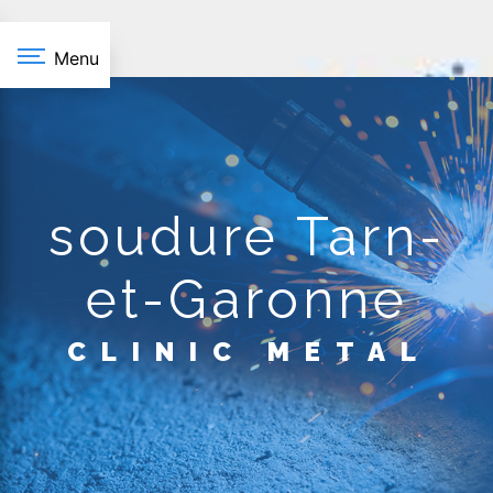
Panneau de gestion des cookies
Menu
soudure Tarn-
et-Garonne
CLINIC METAL