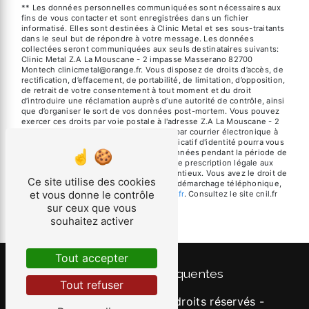
** Les données personnelles communiquées sont nécessaires aux
fins de vous contacter et sont enregistrées dans un fichier
informatisé. Elles sont destinées à Clinic Metal et ses sous-traitants
dans le seul but de répondre à votre message. Les données
collectées seront communiquées aux seuls destinataires suivants:
Clinic Metal Z.A La Mouscane - 2 impasse Masserano 82700
Montech clinicmetal@orange.fr. Vous disposez de droits d’accès, de
rectification, d’effacement, de portabilité, de limitation, d’opposition,
de retrait de votre consentement à tout moment et du droit
d’introduire une réclamation auprès d’une autorité de contrôle, ainsi
que d’organiser le sort de vos données post-mortem. Vous pouvez
exercer ces droits par voie postale à l'adresse Z.A La Mouscane - 2
impasse Masserano 82700 Montech ou par courrier électronique à
l'adresse clinicmetal@orange.fr. Un justificatif d'identité pourra vous
être demandé. Nous conservons vos données pendant la période de
prise de contact puis pendant la durée de prescription légale aux
fins probatoires et de gestion des contentieux. Vous avez le droit de
Ce site utilise des cookies
vous inscrire sur la liste d'opposition au démarchage téléphonique,
et vous donne le contrôle
disponible à cette adresse:
Bloctel.gouv.fr
. Consultez le site cnil.fr
pour plus d’informations sur vos droits.
sur ceux que vous
souhaitez activer
Tout accepter
Recherches fréquentes
Tout refuser
©
Vistalid
- 2026 - Tous droits réservés -