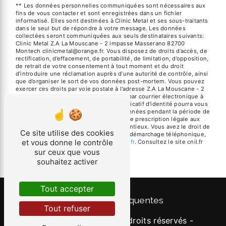
** Les données personnelles communiquées sont nécessaires aux
fins de vous contacter et sont enregistrées dans un fichier
informatisé. Elles sont destinées à Clinic Metal et ses sous-traitants
dans le seul but de répondre à votre message. Les données
collectées seront communiquées aux seuls destinataires suivants:
Clinic Metal Z.A La Mouscane - 2 impasse Masserano 82700
Montech clinicmetal@orange.fr. Vous disposez de droits d’accès, de
rectification, d’effacement, de portabilité, de limitation, d’opposition,
de retrait de votre consentement à tout moment et du droit
d’introduire une réclamation auprès d’une autorité de contrôle, ainsi
que d’organiser le sort de vos données post-mortem. Vous pouvez
exercer ces droits par voie postale à l'adresse Z.A La Mouscane - 2
impasse Masserano 82700 Montech ou par courrier électronique à
l'adresse clinicmetal@orange.fr. Un justificatif d'identité pourra vous
être demandé. Nous conservons vos données pendant la période de
prise de contact puis pendant la durée de prescription légale aux
fins probatoires et de gestion des contentieux. Vous avez le droit de
Ce site utilise des cookies
vous inscrire sur la liste d'opposition au démarchage téléphonique,
et vous donne le contrôle
disponible à cette adresse:
Bloctel.gouv.fr
. Consultez le site cnil.fr
pour plus d’informations sur vos droits.
sur ceux que vous
souhaitez activer
Tout accepter
Recherches fréquentes
Tout refuser
©
Vistalid
- 2026 - Tous droits réservés -