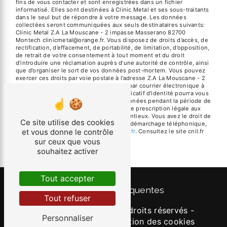
fins de vous contacter et sont enregistrées dans un fichier
informatisé. Elles sont destinées à Clinic Metal et ses sous-traitants
dans le seul but de répondre à votre message. Les données
collectées seront communiquées aux seuls destinataires suivants:
Clinic Metal Z.A La Mouscane - 2 impasse Masserano 82700
Montech clinicmetal@orange.fr. Vous disposez de droits d’accès, de
rectification, d’effacement, de portabilité, de limitation, d’opposition,
de retrait de votre consentement à tout moment et du droit
d’introduire une réclamation auprès d’une autorité de contrôle, ainsi
que d’organiser le sort de vos données post-mortem. Vous pouvez
exercer ces droits par voie postale à l'adresse Z.A La Mouscane - 2
impasse Masserano 82700 Montech ou par courrier électronique à
l'adresse clinicmetal@orange.fr. Un justificatif d'identité pourra vous
être demandé. Nous conservons vos données pendant la période de
prise de contact puis pendant la durée de prescription légale aux
fins probatoires et de gestion des contentieux. Vous avez le droit de
Ce site utilise des cookies
vous inscrire sur la liste d'opposition au démarchage téléphonique,
et vous donne le contrôle
disponible à cette adresse:
Bloctel.gouv.fr
. Consultez le site cnil.fr
pour plus d’informations sur vos droits.
sur ceux que vous
souhaitez activer
Tout accepter
Recherches fréquentes
Tout refuser
©
Vistalid
- 2026 - Tous droits réservés -
Personnaliser
Mentions légales
-
Gestion des cookies