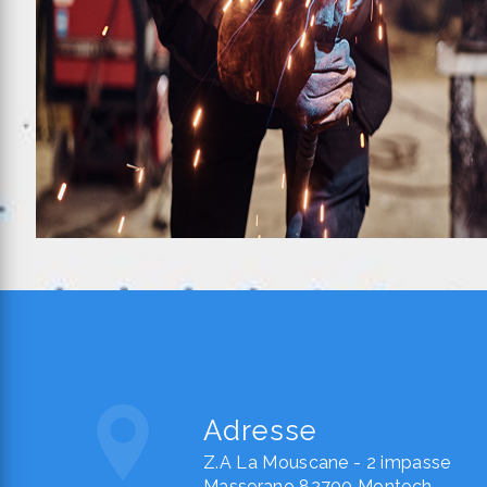
Adresse
Z.A La Mouscane - 2 impasse
Masserano 82700 Montech