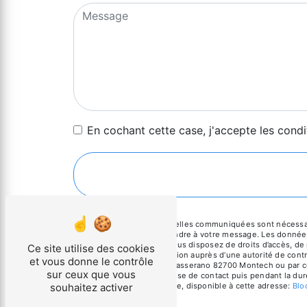
En cochant cette case, j'accepte les condi
** Les données personnelles communiquées sont nécessaires 
dans le seul but de répondre à votre message. Les donnée
clinicmetal@orange.fr. Vous disposez de droits d’accès, de r
Ce site utilise des cookies
d’introduire une réclamation auprès d’une autorité de cont
et vous donne le contrôle
Mouscane - 2 impasse Masserano 82700 Montech ou par courr
sur ceux que vous
pendant la période de prise de contact puis pendant la duré
souhaitez activer
démarchage téléphonique, disponible à cette adresse:
Blo