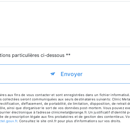
tions particulières ci-dessous **
Envoyer
aux fins de vous contacter et sont enregistrées dans un fichier informatisé. E
s collectées seront communiquées aux seuls destinataires suivants: Clinic M
ectification, d’effacement, de portabilité, de limitation, d’opposition, de retra
rôle, ainsi que d’organiser le sort de vos données post-mortem. Vous pouvez exer
ier électronique à l'adresse clinicmetal@orange.fr. Un justificatif d'identit
e de prescription légale aux fins probatoires et de gestion des contentieux. Vous
ctel.gouv.fr
. Consultez le site cnil.fr pour plus d’informations sur vos droits.