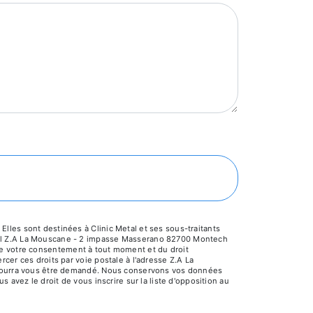
lles sont destinées à Clinic Metal et ses sous-traitants
etal Z.A La Mouscane - 2 impasse Masserano 82700 Montech
it de votre consentement à tout moment et du droit
cer ces droits par voie postale à l'adresse Z.A La
é pourra vous être demandé. Nous conservons vos données
 avez le droit de vous inscrire sur la liste d'opposition au