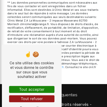
** Les données personnelles communiquées sont nécessaires aux
fins de vous contacter et sont enregistrées dans un fichier
informatisé. Elles sont destinées à Clinic Metal et ses sous-traitants
dans le seul but de répondre à votre message. Les données
collectées seront communiquées aux seuls destinataires suivants:
Clinic Metal Z.A La Mouscane - 2 impasse Masserano 82700
Montech clinicmetal@orange.fr. Vous disposez de droits d’accès, de
rectification, d’effacement, de portabilité, de limitation, d’opposition,
de retrait de votre consentement à tout moment et du droit
d’introduire une réclamation auprès d’une autorité de contrôle, ainsi
que d’organiser le sort de vos données post-mortem. Vous pouvez
exercer ces droits par voie postale à l'adresse Z.A La Mouscane - 2
impasse Masserano 82700 Montech ou par courrier électronique à
l'adresse clinicmetal@orange.fr. Un justificatif d'identité pourra vous
être demandé. Nous conservons vos données pendant la période de
prise de contact puis pendant la durée de prescription légale aux
fins probatoires et de gestion des contentieux. Vous avez le droit de
Ce site utilise des cookies
vous inscrire sur la liste d'opposition au démarchage téléphonique,
et vous donne le contrôle
disponible à cette adresse:
Bloctel.gouv.fr
. Consultez le site cnil.fr
pour plus d’informations sur vos droits.
sur ceux que vous
souhaitez activer
Tout accepter
Recherches fréquentes
Tout refuser
©
Vistalid
- 2026 - Tous droits réservés -