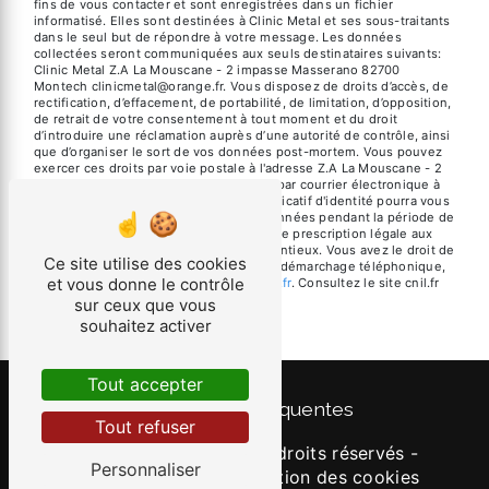
fins de vous contacter et sont enregistrées dans un fichier
informatisé. Elles sont destinées à Clinic Metal et ses sous-traitants
dans le seul but de répondre à votre message. Les données
collectées seront communiquées aux seuls destinataires suivants:
Clinic Metal Z.A La Mouscane - 2 impasse Masserano 82700
Montech clinicmetal@orange.fr. Vous disposez de droits d’accès, de
rectification, d’effacement, de portabilité, de limitation, d’opposition,
de retrait de votre consentement à tout moment et du droit
d’introduire une réclamation auprès d’une autorité de contrôle, ainsi
que d’organiser le sort de vos données post-mortem. Vous pouvez
exercer ces droits par voie postale à l'adresse Z.A La Mouscane - 2
impasse Masserano 82700 Montech ou par courrier électronique à
l'adresse clinicmetal@orange.fr. Un justificatif d'identité pourra vous
être demandé. Nous conservons vos données pendant la période de
prise de contact puis pendant la durée de prescription légale aux
fins probatoires et de gestion des contentieux. Vous avez le droit de
Ce site utilise des cookies
vous inscrire sur la liste d'opposition au démarchage téléphonique,
et vous donne le contrôle
disponible à cette adresse:
Bloctel.gouv.fr
. Consultez le site cnil.fr
pour plus d’informations sur vos droits.
sur ceux que vous
souhaitez activer
Tout accepter
Recherches fréquentes
Tout refuser
©
Vistalid
- 2026 - Tous droits réservés -
Personnaliser
Mentions légales
-
Gestion des cookies