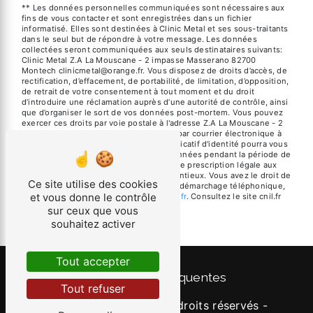
** Les données personnelles communiquées sont nécessaires aux
fins de vous contacter et sont enregistrées dans un fichier
informatisé. Elles sont destinées à Clinic Metal et ses sous-traitants
dans le seul but de répondre à votre message. Les données
collectées seront communiquées aux seuls destinataires suivants:
Clinic Metal Z.A La Mouscane - 2 impasse Masserano 82700
Montech clinicmetal@orange.fr. Vous disposez de droits d’accès, de
rectification, d’effacement, de portabilité, de limitation, d’opposition,
de retrait de votre consentement à tout moment et du droit
d’introduire une réclamation auprès d’une autorité de contrôle, ainsi
que d’organiser le sort de vos données post-mortem. Vous pouvez
exercer ces droits par voie postale à l'adresse Z.A La Mouscane - 2
impasse Masserano 82700 Montech ou par courrier électronique à
l'adresse clinicmetal@orange.fr. Un justificatif d'identité pourra vous
être demandé. Nous conservons vos données pendant la période de
prise de contact puis pendant la durée de prescription légale aux
fins probatoires et de gestion des contentieux. Vous avez le droit de
Ce site utilise des cookies
vous inscrire sur la liste d'opposition au démarchage téléphonique,
et vous donne le contrôle
disponible à cette adresse:
Bloctel.gouv.fr
. Consultez le site cnil.fr
pour plus d’informations sur vos droits.
sur ceux que vous
souhaitez activer
Tout accepter
Recherches fréquentes
Tout refuser
©
Vistalid
- 2026 - Tous droits réservés -