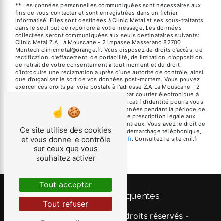
** Les données personnelles communiquées sont nécessaires aux
fins de vous contacter et sont enregistrées dans un fichier
informatisé. Elles sont destinées à Clinic Metal et ses sous-traitants
dans le seul but de répondre à votre message. Les données
collectées seront communiquées aux seuls destinataires suivants:
Clinic Metal Z.A La Mouscane - 2 impasse Masserano 82700
Montech clinicmetal@orange.fr. Vous disposez de droits d’accès, de
rectification, d’effacement, de portabilité, de limitation, d’opposition,
de retrait de votre consentement à tout moment et du droit
d’introduire une réclamation auprès d’une autorité de contrôle, ainsi
que d’organiser le sort de vos données post-mortem. Vous pouvez
exercer ces droits par voie postale à l'adresse Z.A La Mouscane - 2
impasse Masserano 82700 Montech ou par courrier électronique à
l'adresse clinicmetal@orange.fr. Un justificatif d'identité pourra vous
être demandé. Nous conservons vos données pendant la période de
prise de contact puis pendant la durée de prescription légale aux
fins probatoires et de gestion des contentieux. Vous avez le droit de
Ce site utilise des cookies
vous inscrire sur la liste d'opposition au démarchage téléphonique,
et vous donne le contrôle
disponible à cette adresse:
Bloctel.gouv.fr
. Consultez le site cnil.fr
pour plus d’informations sur vos droits.
sur ceux que vous
souhaitez activer
Tout accepter
Recherches fréquentes
Tout refuser
©
Vistalid
- 2026 - Tous droits réservés -