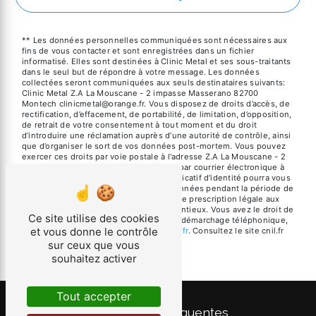
** Les données personnelles communiquées sont nécessaires aux
fins de vous contacter et sont enregistrées dans un fichier
informatisé. Elles sont destinées à Clinic Metal et ses sous-traitants
dans le seul but de répondre à votre message. Les données
collectées seront communiquées aux seuls destinataires suivants:
Clinic Metal Z.A La Mouscane - 2 impasse Masserano 82700
Montech clinicmetal@orange.fr. Vous disposez de droits d’accès, de
rectification, d’effacement, de portabilité, de limitation, d’opposition,
de retrait de votre consentement à tout moment et du droit
d’introduire une réclamation auprès d’une autorité de contrôle, ainsi
que d’organiser le sort de vos données post-mortem. Vous pouvez
exercer ces droits par voie postale à l'adresse Z.A La Mouscane - 2
impasse Masserano 82700 Montech ou par courrier électronique à
l'adresse clinicmetal@orange.fr. Un justificatif d'identité pourra vous
être demandé. Nous conservons vos données pendant la période de
prise de contact puis pendant la durée de prescription légale aux
fins probatoires et de gestion des contentieux. Vous avez le droit de
Ce site utilise des cookies
vous inscrire sur la liste d'opposition au démarchage téléphonique,
et vous donne le contrôle
disponible à cette adresse:
Bloctel.gouv.fr
. Consultez le site cnil.fr
pour plus d’informations sur vos droits.
sur ceux que vous
souhaitez activer
Tout accepter
Recherches fréquentes