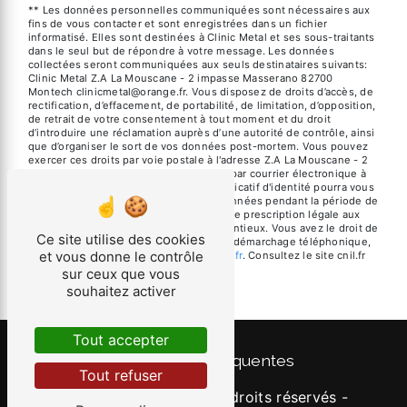
** Les données personnelles communiquées sont nécessaires aux
fins de vous contacter et sont enregistrées dans un fichier
informatisé. Elles sont destinées à Clinic Metal et ses sous-traitants
dans le seul but de répondre à votre message. Les données
collectées seront communiquées aux seuls destinataires suivants:
Clinic Metal Z.A La Mouscane - 2 impasse Masserano 82700
Montech clinicmetal@orange.fr. Vous disposez de droits d’accès, de
rectification, d’effacement, de portabilité, de limitation, d’opposition,
de retrait de votre consentement à tout moment et du droit
d’introduire une réclamation auprès d’une autorité de contrôle, ainsi
que d’organiser le sort de vos données post-mortem. Vous pouvez
exercer ces droits par voie postale à l'adresse Z.A La Mouscane - 2
impasse Masserano 82700 Montech ou par courrier électronique à
l'adresse clinicmetal@orange.fr. Un justificatif d'identité pourra vous
être demandé. Nous conservons vos données pendant la période de
prise de contact puis pendant la durée de prescription légale aux
fins probatoires et de gestion des contentieux. Vous avez le droit de
Ce site utilise des cookies
vous inscrire sur la liste d'opposition au démarchage téléphonique,
et vous donne le contrôle
disponible à cette adresse:
Bloctel.gouv.fr
. Consultez le site cnil.fr
pour plus d’informations sur vos droits.
sur ceux que vous
souhaitez activer
Tout accepter
Recherches fréquentes
Tout refuser
©
Vistalid
- 2026 - Tous droits réservés -