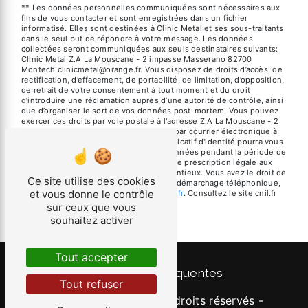
** Les données personnelles communiquées sont nécessaires aux
fins de vous contacter et sont enregistrées dans un fichier
informatisé. Elles sont destinées à Clinic Metal et ses sous-traitants
dans le seul but de répondre à votre message. Les données
collectées seront communiquées aux seuls destinataires suivants:
Clinic Metal Z.A La Mouscane - 2 impasse Masserano 82700
Montech clinicmetal@orange.fr. Vous disposez de droits d’accès, de
rectification, d’effacement, de portabilité, de limitation, d’opposition,
de retrait de votre consentement à tout moment et du droit
d’introduire une réclamation auprès d’une autorité de contrôle, ainsi
que d’organiser le sort de vos données post-mortem. Vous pouvez
exercer ces droits par voie postale à l'adresse Z.A La Mouscane - 2
impasse Masserano 82700 Montech ou par courrier électronique à
l'adresse clinicmetal@orange.fr. Un justificatif d'identité pourra vous
être demandé. Nous conservons vos données pendant la période de
prise de contact puis pendant la durée de prescription légale aux
fins probatoires et de gestion des contentieux. Vous avez le droit de
Ce site utilise des cookies
vous inscrire sur la liste d'opposition au démarchage téléphonique,
et vous donne le contrôle
disponible à cette adresse:
Bloctel.gouv.fr
. Consultez le site cnil.fr
pour plus d’informations sur vos droits.
sur ceux que vous
souhaitez activer
Tout accepter
Recherches fréquentes
Tout refuser
©
Vistalid
- 2026 - Tous droits réservés -