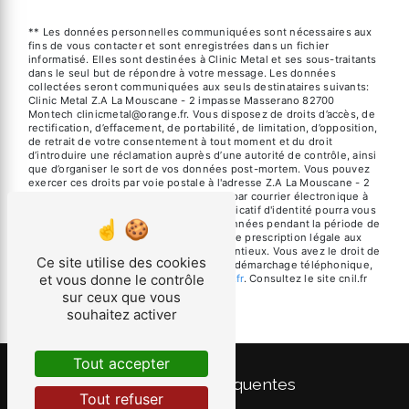
** Les données personnelles communiquées sont nécessaires aux
fins de vous contacter et sont enregistrées dans un fichier
informatisé. Elles sont destinées à Clinic Metal et ses sous-traitants
dans le seul but de répondre à votre message. Les données
collectées seront communiquées aux seuls destinataires suivants:
Clinic Metal Z.A La Mouscane - 2 impasse Masserano 82700
Montech clinicmetal@orange.fr. Vous disposez de droits d’accès, de
rectification, d’effacement, de portabilité, de limitation, d’opposition,
de retrait de votre consentement à tout moment et du droit
d’introduire une réclamation auprès d’une autorité de contrôle, ainsi
que d’organiser le sort de vos données post-mortem. Vous pouvez
exercer ces droits par voie postale à l'adresse Z.A La Mouscane - 2
impasse Masserano 82700 Montech ou par courrier électronique à
l'adresse clinicmetal@orange.fr. Un justificatif d'identité pourra vous
être demandé. Nous conservons vos données pendant la période de
prise de contact puis pendant la durée de prescription légale aux
fins probatoires et de gestion des contentieux. Vous avez le droit de
Ce site utilise des cookies
vous inscrire sur la liste d'opposition au démarchage téléphonique,
et vous donne le contrôle
disponible à cette adresse:
Bloctel.gouv.fr
. Consultez le site cnil.fr
pour plus d’informations sur vos droits.
sur ceux que vous
souhaitez activer
Tout accepter
Recherches fréquentes
Tout refuser