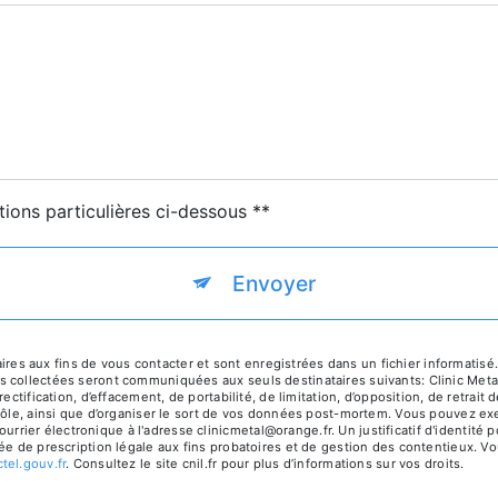
tions particulières ci-dessous **
Envoyer
aux fins de vous contacter et sont enregistrées dans un fichier informatisé. E
s collectées seront communiquées aux seuls destinataires suivants: Clinic M
ectification, d’effacement, de portabilité, de limitation, d’opposition, de retra
rôle, ainsi que d’organiser le sort de vos données post-mortem. Vous pouvez exer
ier électronique à l'adresse clinicmetal@orange.fr. Un justificatif d'identit
e de prescription légale aux fins probatoires et de gestion des contentieux. Vous
ctel.gouv.fr
. Consultez le site cnil.fr pour plus d’informations sur vos droits.