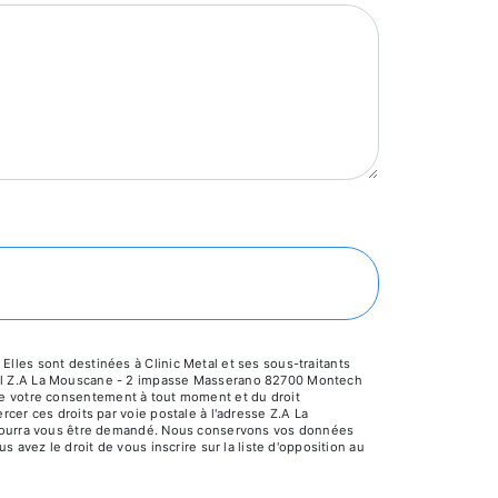
lles sont destinées à Clinic Metal et ses sous-traitants
etal Z.A La Mouscane - 2 impasse Masserano 82700 Montech
it de votre consentement à tout moment et du droit
cer ces droits par voie postale à l'adresse Z.A La
é pourra vous être demandé. Nous conservons vos données
 avez le droit de vous inscrire sur la liste d'opposition au