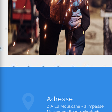
Adresse
Z.A La Mouscane - 2 impasse
Masserano 82700 Montech