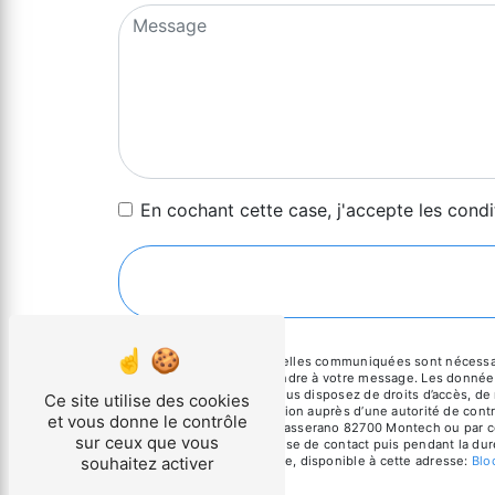
En cochant cette case, j'accepte les condi
** Les données personnelles communiquées sont nécessaires 
dans le seul but de répondre à votre message. Les donnée
clinicmetal@orange.fr. Vous disposez de droits d’accès, de r
Ce site utilise des cookies
d’introduire une réclamation auprès d’une autorité de cont
et vous donne le contrôle
Mouscane - 2 impasse Masserano 82700 Montech ou par courr
sur ceux que vous
pendant la période de prise de contact puis pendant la duré
souhaitez activer
démarchage téléphonique, disponible à cette adresse:
Blo