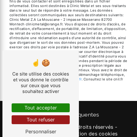
fins de vous contacter et sont enregistrées dans un fichier
informatisé. Elles sont destinées à Clinic Metal et ses sous-traitants
dans le seul but de répondre à votre message. Les données
collectées seront communiquées aux seuls destinataires suivants:
Clinic Metal Z.A La Mouscane - 2 impasse Masserano 82700
Montech clinicmetal@orange.fr. Vous disposez de droits d’accès, de
rectification, d’effacement, de portabilité, de limitation, d’opposition,
de retrait de votre consentement à tout moment et du droit
d’introduire une réclamation auprès d’une autorité de contrôle, ainsi
que d’organiser le sort de vos données post-mortem. Vous pouvez
exercer ces droits par voie postale à l'adresse Z.A La Mouscane - 2
impasse Masserano 82700 Montech ou par courrier électronique à
l'adresse clinicmetal@orange.fr. Un justificatif d'identité pourra vous
être demandé. Nous conservons vos données pendant la période de
prise de contact puis pendant la durée de prescription légale aux
fins probatoires et de gestion des contentieux. Vous avez le droit de
Ce site utilise des cookies
vous inscrire sur la liste d'opposition au démarchage téléphonique,
et vous donne le contrôle
disponible à cette adresse:
Bloctel.gouv.fr
. Consultez le site cnil.fr
pour plus d’informations sur vos droits.
sur ceux que vous
souhaitez activer
Tout accepter
Recherches fréquentes
Tout refuser
©
Vistalid
- 2026 - Tous droits réservés -
Personnaliser
Mentions légales
-
Gestion des cookies