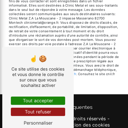
fins de vous contacter et sont enregistrées dans un fichier
informatisé. Elles sont destinées à Clinic Metal et ses sous-traitants
dans le seul but de répondre à votre message. Les données
collectées seront communiquées aux seuls destinataires suivants:
Clinic Metal Z.A La Mouscane - 2 impasse Masserano 82700
Montech clinicmetal@orange.fr. Vous disposez de droits d’accès, de
rectification, d’effacement, de portabilité, de limitation, d’opposition,
de retrait de votre consentement à tout moment et du droit
d’introduire une réclamation auprès d’une autorité de contrôle, ainsi
que d’organiser le sort de vos données post-mortem. Vous pouvez
exercer ces droits par voie postale à l'adresse Z.A La Mouscane - 2
impasse Masserano 82700 Montech ou par courrier électronique à
l'adresse clinicmetal@orange.fr. Un justificatif d'identité pourra vous
être demandé. Nous conservons vos données pendant la période de
prise de contact puis pendant la durée de prescription légale aux
fins probatoires et de gestion des contentieux. Vous avez le droit de
Ce site utilise des cookies
vous inscrire sur la liste d'opposition au démarchage téléphonique,
et vous donne le contrôle
disponible à cette adresse:
Bloctel.gouv.fr
. Consultez le site cnil.fr
pour plus d’informations sur vos droits.
sur ceux que vous
souhaitez activer
Tout accepter
Recherches fréquentes
Tout refuser
©
Vistalid
- 2026 - Tous droits réservés -
Personnaliser
Mentions légales
-
Gestion des cookies