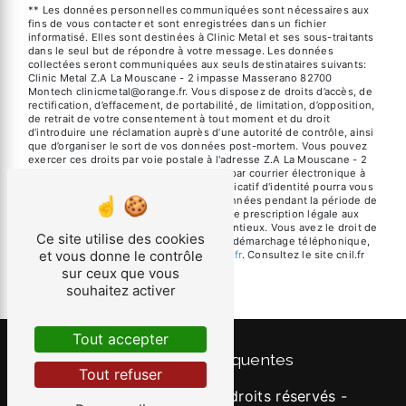
** Les données personnelles communiquées sont nécessaires aux
fins de vous contacter et sont enregistrées dans un fichier
informatisé. Elles sont destinées à Clinic Metal et ses sous-traitants
dans le seul but de répondre à votre message. Les données
collectées seront communiquées aux seuls destinataires suivants:
Clinic Metal Z.A La Mouscane - 2 impasse Masserano 82700
Montech clinicmetal@orange.fr. Vous disposez de droits d’accès, de
rectification, d’effacement, de portabilité, de limitation, d’opposition,
de retrait de votre consentement à tout moment et du droit
d’introduire une réclamation auprès d’une autorité de contrôle, ainsi
que d’organiser le sort de vos données post-mortem. Vous pouvez
exercer ces droits par voie postale à l'adresse Z.A La Mouscane - 2
impasse Masserano 82700 Montech ou par courrier électronique à
l'adresse clinicmetal@orange.fr. Un justificatif d'identité pourra vous
être demandé. Nous conservons vos données pendant la période de
prise de contact puis pendant la durée de prescription légale aux
fins probatoires et de gestion des contentieux. Vous avez le droit de
Ce site utilise des cookies
vous inscrire sur la liste d'opposition au démarchage téléphonique,
et vous donne le contrôle
disponible à cette adresse:
Bloctel.gouv.fr
. Consultez le site cnil.fr
pour plus d’informations sur vos droits.
sur ceux que vous
souhaitez activer
Tout accepter
Recherches fréquentes
Tout refuser
©
Vistalid
- 2026 - Tous droits réservés -